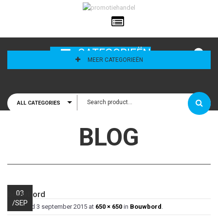
ailadres
CATEGORIEËN
MEER CATEGORIEËN
ALL CATEGORIES
houd mij
BLOG
03
bouwbord
/
SEP
Published
3 september 2015
at
650 × 650
in
Bouwbord
.