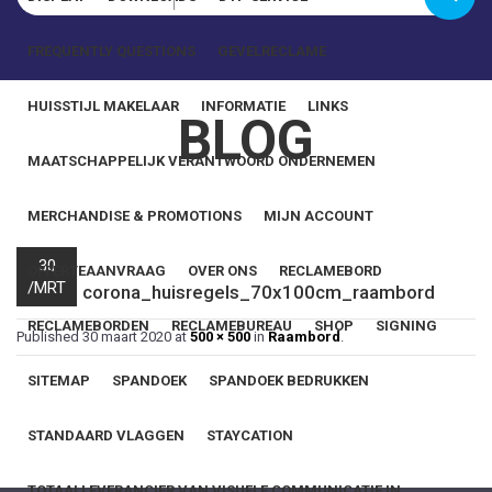
Wachtwoord
FREQUENTLY QUESTIONS
GEVELRECLAME
Onthoud mij
HUISSTIJL MAKELAAR
INFORMATIE
LINKS
BLOG
MAATSCHAPPELIJK VERANTWOORD ONDERNEMEN
Wachtwoord vergeten?
MERCHANDISE & PROMOTIONS
MIJN ACCOUNT
30
OFFERTEAANVRAAG
OVER ONS
RECLAMEBORD
/
MRT
corona_huisregels_70x100cm_raambord
RECLAMEBORDEN
RECLAMEBUREAU
SHOP
SIGNING
Published
30 maart 2020
at
500 × 500
in
Raambord
.
SITEMAP
SPANDOEK
SPANDOEK BEDRUKKEN
STANDAARD VLAGGEN
STAYCATION
TOTAALLEVERANCIER VAN VISUELE COMMUNICATIE IN