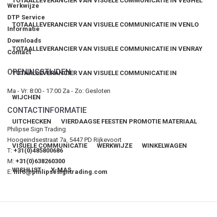
TOTAALLEVERANCIER VAN VISUELE COMMUNICATIE IN VEGHEL
Werkwijze
DTP Service
TOTAALLEVERANCIER VAN VISUELE COMMUNICATIE IN VENLO
Informatie
Downloads
TOTAALLEVERANCIER VAN VISUELE COMMUNICATIE IN VENRAY
Contact
OPENINGSTIJDEN
TOTAALLEVERANCIER VAN VISUELE COMMUNICATIE IN
Ma - Vr: 8:00 - 17:00 Za - Zo: Gesloten
WIJCHEN
CONTACTINFORMATIE
UITCHECKEN
VIERDAAGSE FEESTEN PROMOTIE MATERIAAL
Philipse Sign Trading
Hoogeindsestraat 7a, 5447 PD Rijkevoort
VISUELE COMMUNICATIE
WERKWIJZE
WINKELWAGEN
T:
+31(0)485800686
M:
+31(0)638260300
WISHLIST
X-MAS
E:
info@philipsesigntrading.com