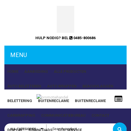
HULP NODIG? BEL
0485-800686
MENU
HOME
AANBIEDING
ALLE PRODUCTEN
AUTO BELETTEREN
AUTO WRAPPEN
BEACHVLAGGEN
BELETTERING
BUITENRECLAME
BUITENRECLAME
Gebruikersnaam of e-mailadres
CARWRAPPING
COMMUNICATIEBUREAU
CONTACT
ALL CATEGORIES
DISPLAY
DOWNLOADS
DTP SERVICE