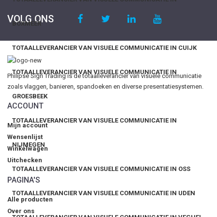
VOLG ONS
BOXMEER
TOTAALLEVERANCIER VAN VISUELE COMMUNICATIE IN CUIJK
TOTAALLEVERANCIER VAN VISUELE COMMUNICATIE IN
Philipse Sign Trading is de totaalleverancier van visuele communicatie
zoals vlaggen, banieren, spandoeken en diverse presentatiesystemen.
GROESBEEK
ACCOUNT
TOTAALLEVERANCIER VAN VISUELE COMMUNICATIE IN
Mijn account
Wensenlijst
NIJMEGEN
Winkelwagen
Uitchecken
TOTAALLEVERANCIER VAN VISUELE COMMUNICATIE IN OSS
PAGINA'S
TOTAALLEVERANCIER VAN VISUELE COMMUNICATIE IN UDEN
Alle producten
Over ons